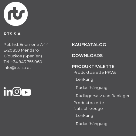
RTS S.A
Pol. Ind. Erramone A-1-1
KAUFKATALOG
E-20850 Mendaro
DOWNLOADS
Gipuzkoa (Spanien)
Tel.
+34 943 755 060
PRODUKTPALETTE
info@rts-sa.es
Produktpalette PKWs
Lenkung
Radaufhängung
Radlagersatz und Radlager
Produktpalette
Nutzfahrzeuge
Lenkung
Radaufhängung