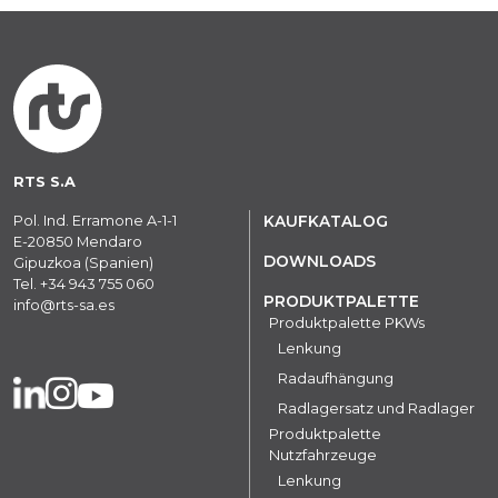
RTS S.A
Pol. Ind. Erramone A-1-1
KAUFKATALOG
E-20850 Mendaro
DOWNLOADS
Gipuzkoa (Spanien)
Tel.
+34 943 755 060
PRODUKTPALETTE
info@rts-sa.es
Produktpalette PKWs
Lenkung
Radaufhängung
Radlagersatz und Radlager
Produktpalette
Nutzfahrzeuge
Lenkung