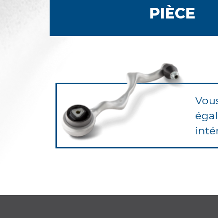
PIÈCE
Vou
éga
inté