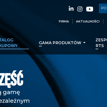
PO
FIRMA
AKTUALNOŚCI
TALOG
ZESP
GAMA PRODUKTÓW
KUPOWY
RTS
ZĘŚĆ
zą gamę
iezależnym