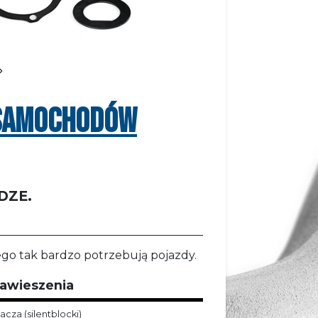
 SAMOCHODÓW
DZE.
ego tak bardzo potrzebują pojazdy.
zawieszenia
acza (silentblocki)