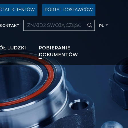
RTAL KLIENTÓW
PORTAL DOSTAWCÓW
KONTAKT
PL
ÓŁ LUDZKI
POBIERANIE
DOKUMENTÓW
NG
I