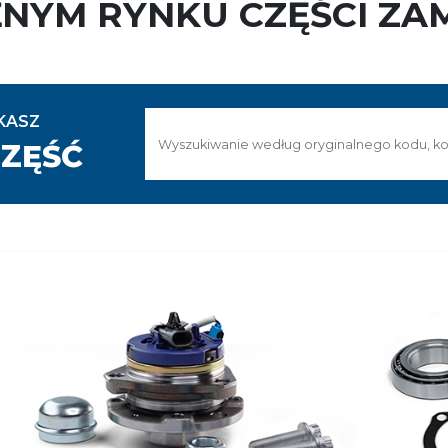
ŻNYM RYNKU CZĘŚCI ZA
KASZ
ZĘŚĆ