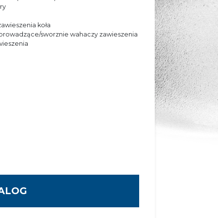
ry
awieszenia koła
prowadzące/sworznie wahaczy zawieszenia
wieszenia
TALOG