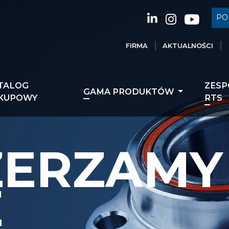
PO
FIRMA
AKTUALNOŚCI
TALOG
ZESP
GAMA PRODUKTÓW
KUPOWY
RTS
YŻSZA
ZERZAMY
OF
ŚMY
IN
OŚĆ I
ACJA
E
FACTURI
UCENTAM
PE