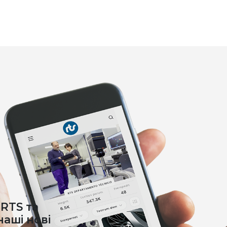
RTS та
аші нові