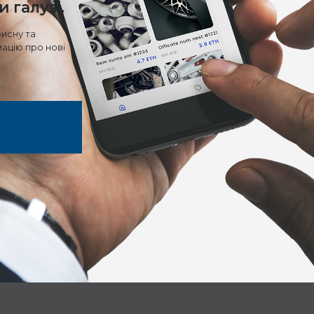
 галузі.
исну та
мацію про нові