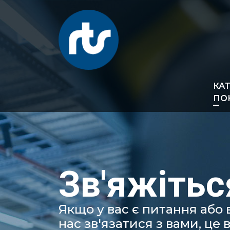
КА
ПО
Зв'яжітьс
Якщо у вас є питання або
нас зв'язатися з вами, це 